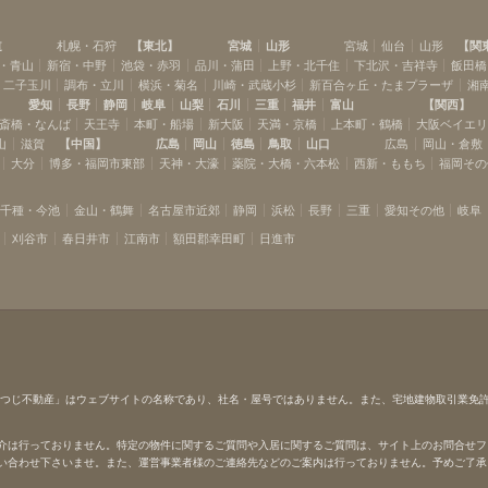
道
札幌・石狩
【
東北
】
宮城
山形
宮城
仙台
山形
【
関
・青山
新宿・中野
池袋・赤羽
品川・蒲田
上野・北千住
下北沢・吉祥寺
飯田橋
・二子玉川
調布・立川
横浜・菊名
川崎・武蔵小杉
新百合ヶ丘・たまプラーザ
湘
愛知
長野
静岡
岐阜
山梨
石川
三重
福井
富山
【
関西
】
斎橋・なんば
天王寺
本町・船場
新大阪
天満・京橋
上本町・鶴橋
大阪ベイエ
山
滋賀
【
中国
】
広島
岡山
徳島
鳥取
山口
広島
岡山・倉敷
大分
博多・福岡市東部
天神・大濠
薬院・大橋・六本松
西新・ももち
福岡その
千種・今池
金山・鶴舞
名古屋市近郊
静岡
浜松
長野
三重
愛知その他
岐阜
刈谷市
春日井市
江南市
額田郡幸田町
日進市
ひつじ不動産」はウェブサイトの名称であり、社名・屋号ではありません。また、宅地建物取引業免
介は行っておりません。特定の物件に関するご質問や入居に関するご質問は、サイト上のお問合せフ
い合わせ下さいませ。また、運営事業者様のご連絡先などのご案内は行っておりません。予めご了承