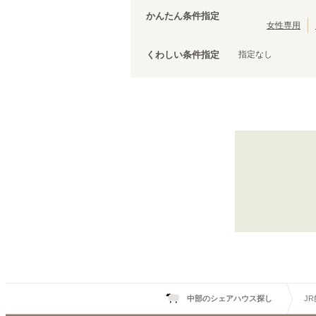
JR東海道本線(熱海～浜松)
(
10
)
かんたん条件指定
女性専用
JR関西本線(名古屋～亀山)
(
4
)
指定なし
くわしい条件指定
JR飯山線
中部のシェアハウス探し
J