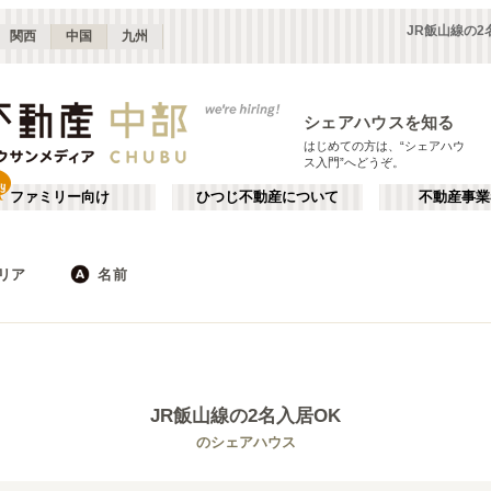
JR飯山線の
関西
中国
九州
シェアハウスを知る
はじめての方は、“シェアハウ
ス入門”へどうぞ。
ファミリー向け
ひつじ不動産について
不動産事業
リア
名前
長野
静岡
JR
岐阜
地下鉄
山梨
石川
私鉄
三重
福井
栄・伏見
か行
千種・今池
が行
(
8
)
(
9
)
た行
だ行
静岡
浜松
(
8
)
(
6
)
JR飯山線
の2名入居OK
ば行
ぱ行
愛知その他
岐阜
(
3
)
(
5
)
JR中央本線(東京～塩尻)
名古屋市
小海線
瀬戸市
(
44
)
(
4
)
(
(
8
3
)
)
のシェアハウス
ら行
わ行
福井
石川
(
1
)
(
3
)
JR飯山線
江南市
北アルプス線
額田郡幸田町
(
1
)
(
1
)
(
(
10
1
)
)
JR北陸本線(米原～金沢)
JR高山本線
(
1
)
(
4
)