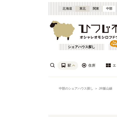
北海道
東北
関東
中部
シェアハウス探し
駅
住所
エ
愛知
名駅
あ行
中部のシェアハウス探し
JR飯山線
(
6
)
ざ行
名古屋市近郊
(
21
)
は行
三重
(
3
)
JR東海道本線(東京～熱海)
愛知
(
1
)
や行
富山
(
1
)
JR信越本線(篠ノ井～長野)
春日井市
(
1
)
(
1
)
JR篠ノ井線
(
4
)