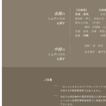
【
北海道
】
北海
全国
の
茨城
群馬
渋谷
シェアハウス
錦糸町・押上
自由が丘
東京その他
【
中部
】
を探す
梅田・淀屋橋
心
京都
奈良
兵庫
和歌
大分
沖縄
沖縄
名駅
栄・伏見
中部
の
名古屋市
瀬戸市
シェアハウス
を探す
ご注意
「オシャレオモシロフドウサンメディア 
を有する不動産事業者ではありません。
当社では特定物件の運営管理及び入居の仲
ォームから各運営事業者様宛てに直接お問
下さいませ。