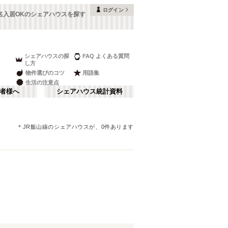
ログイン
2名入居OKのシェアハウスを探す
シェアハウスの探
FAQ よくある質問
し方
物件選びのコツ
用語集
生活の注意点
者様へ
シェアハウス統計資料
＊
JR飯山線
のシェアハウスが、
0
件あります
富山
金山・鶴舞
さ行
(
9
)
な行
長野
(
16
)
ま行
山梨
(
4
)
JR身延線
刈谷市
(
1
)
(
4
)
JR中央本線(名古屋～塩尻)
日進市
(
1
)
(
9
)
JR城端線
(
2
)