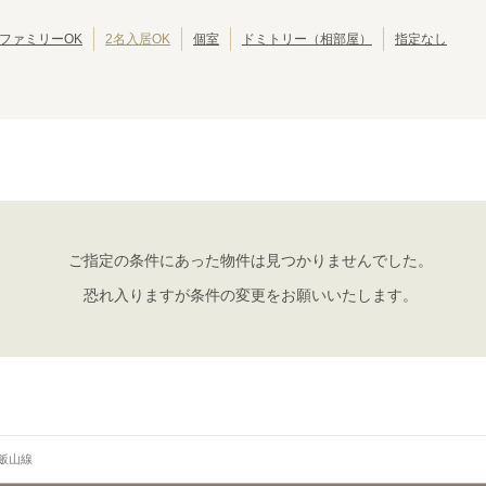
JR東海道本線(浜松～岐阜)
JR東海道本線(岐阜～美濃赤坂・米原)
(
18
)
(
3
)
ファミリーOK
2名入居OK
個室
ドミトリー（相部屋）
指定なし
JR紀勢本線
東海道新幹線
(
4
)
(
12
)
JR飯山線
長野
(
1
)
ご指定の条件にあった物件は見つかりませんでした。
恐れ入りますが条件の変更をお願いいたします。
R飯山線