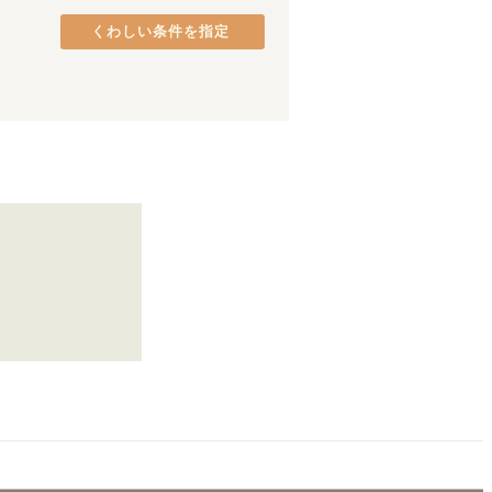
JR伊東線
(
2
)
くわしい条件を指定
北陸新幹線
(
4
)