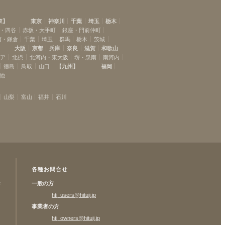
東
】
東京
神奈川
千葉
埼玉
栃木
・四谷
赤坂・大手町
銀座・門前仲町
南・鎌倉
千葉
埼玉
群馬
栃木
茨城
大阪
京都
兵庫
奈良
滋賀
和歌山
リア
北摂
北河内・東大阪
堺・泉南
南河内
徳島
鳥取
山口
【
九州
】
福岡
他
山梨
富山
福井
石川
各種お問合せ
一般の方
許
htj_users@hituji.jp
事業者の方
htj_owners@hituji.jp