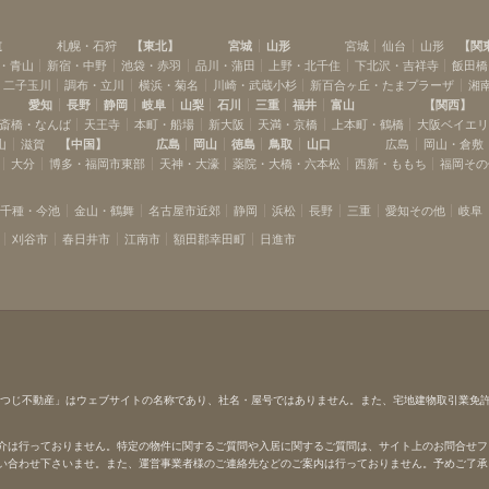
道
札幌・石狩
【
東北
】
宮城
山形
宮城
仙台
山形
【
関
・青山
新宿・中野
池袋・赤羽
品川・蒲田
上野・北千住
下北沢・吉祥寺
飯田橋
・二子玉川
調布・立川
横浜・菊名
川崎・武蔵小杉
新百合ヶ丘・たまプラーザ
湘
愛知
長野
静岡
岐阜
山梨
石川
三重
福井
富山
【
関西
】
斎橋・なんば
天王寺
本町・船場
新大阪
天満・京橋
上本町・鶴橋
大阪ベイエ
山
滋賀
【
中国
】
広島
岡山
徳島
鳥取
山口
広島
岡山・倉敷
大分
博多・福岡市東部
天神・大濠
薬院・大橋・六本松
西新・ももち
福岡その
千種・今池
金山・鶴舞
名古屋市近郊
静岡
浜松
長野
三重
愛知その他
岐阜
刈谷市
春日井市
江南市
額田郡幸田町
日進市
ひつじ不動産」はウェブサイトの名称であり、社名・屋号ではありません。また、宅地建物取引業免
介は行っておりません。特定の物件に関するご質問や入居に関するご質問は、サイト上のお問合せフ
い合わせ下さいませ。また、運営事業者様のご連絡先などのご案内は行っておりません。予めご了承