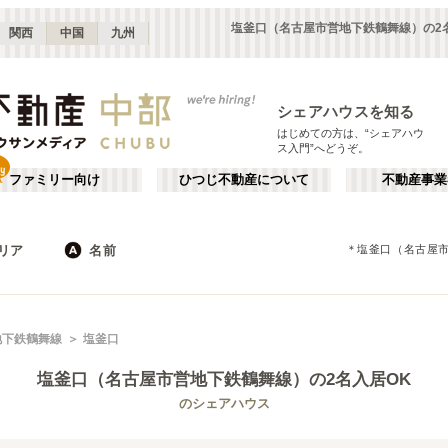
塩釜口（名古屋市営地下鉄鶴舞線）の2
関西
中国
九州
シェアハウスを知る
はじめての方は、“シェアハウ
ス入門”へどうぞ。
ファミリー向け
ひつじ不動産について
不動産事業
リア
名前
＊
塩釜口（名古屋
長野
静岡
JR
岐阜
地下鉄
山梨
石川
私鉄
三重
福井
栄・伏見
か行
千種・今池
が行
地下鉄鶴舞線
塩釜口
(
8
)
(
9
)
た行
だ行
静岡
浜松
(
8
)
(
6
)
塩釜口（名古屋市営地下鉄鶴舞線）
の2名入居OK
ば行
ぱ行
愛知その他
岐阜
(
3
)
(
5
)
名古屋市営地下鉄名城線
名古屋市
名古屋市営地下鉄名港線
瀬戸市
(
44
)
(
17
)
(
3
)
(
9
)
のシェアハウス
ら行
わ行
福井
石川
(
1
)
(
3
)
名古屋市営地下鉄上飯田線
江南市
額田郡幸田町
(
1
)
(
1
)
(
1
)