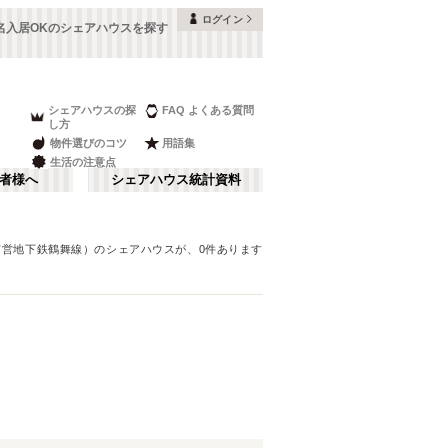
ログイン
名入居OKのシェアハウスを探す
シェアハウスの探
FAQ よくある質問
し方
物件選びのコツ
用語集
生活の注意点
者様へ
シェアハウス統計資料
市営地下鉄鶴舞線）
のシェアハウスが、
0
件あります
富山
金山・鶴舞
さ行
(
9
)
な行
長野
(
16
)
ま行
山梨
(
4
)
名古屋市営地下鉄鶴舞線
刈谷市
(
1
)
(
18
)
日進市
(
1
)