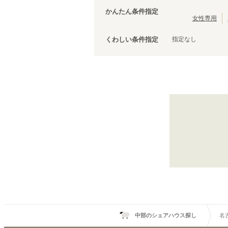
かんたん条件指定
女性専用
指定なし
くわしい条件指定
名古屋市営地下鉄鶴舞線
浅間町
(
3
)
川名
(
1
)
原
(
1
)
中部のシェアハウス探し
名