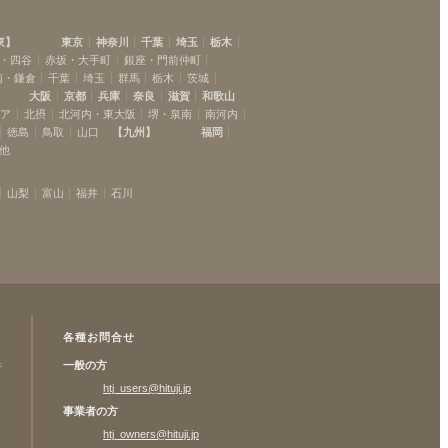
東
】
東京
神奈川
千葉
埼玉
栃木
・四谷
赤坂・大手町
銀座・門前仲町
南・鎌倉
千葉
埼玉
群馬
栃木
茨城
大阪
京都
兵庫
奈良
滋賀
和歌山
リア
北摂
北河内・東大阪
堺・泉南
南河内
徳島
鳥取
山口
【
九州
】
福岡
他
山梨
富山
福井
石川
各種お問合せ
一般の方
許
htj_users@hituji.jp
事業者の方
htj_owners@hituji.jp