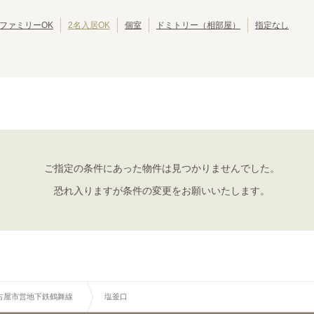
ファミリーOK
2名入居OK
個室
ドミトリー（相部屋）
指定なし
名古屋市営地下鉄鶴舞線
上小田井
庄内緑地公園
(
1
)
(
1
)
丸の内
大須観音
(
1
)
(
1
)
いりなか
八事
(
1
)
(
3
)
平針
(
1
)
ご指定の条件にあった物件は見つかりませんでした。
恐れ入りますが条件の変更をお願いいたします。
古屋市営地下鉄鶴舞線
塩釜口