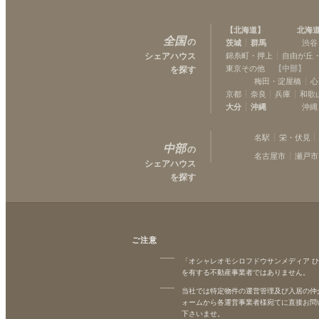
【
北海道
】
北海
全国
の
茨城
群馬
渋谷
シェアハウス
錦糸町・押上
自由が丘
東京その他
【
中部
】
を探す
梅田・淀屋橋
心
京都
奈良
兵庫
和歌
大分
沖縄
沖縄
名駅
栄・伏見
中部
の
名古屋市
瀬戸市
シェアハウス
を探す
ご注意
「オシャレオモシロフドウサンメディア 
を有する不動産事業者ではありません。
当社では特定物件の運営管理及び入居の仲
ォームから各運営事業者様宛てに直接お問
下さいませ。