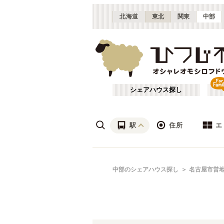
北海道
東北
関東
中部
シェアハウス探し
駅
住所
エ
愛知
名駅
あ行
中部のシェアハウス探し
名古屋市営
(
6
)
ざ行
名古屋市近郊
(
21
)
は行
三重
(
3
)
名古屋市営地下鉄東山線
愛知
(
20
)
や行
富山
(
1
)
名古屋市営地下鉄桜通線
春日井市
(
1
)
(
11
)