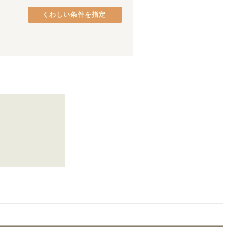
くわしい条件を指定
浄心
(
2
)
鶴舞
(
1
)
塩釜口
(
1
)