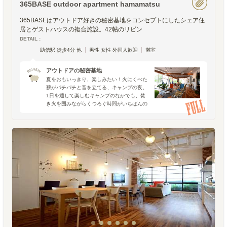
365BASE outdoor apartment hamamatsu
365BASEはアウトドア好きの秘密基地をコンセプトにしたシェア住
居とゲストハウスの複合施設。42帖のリビン
DETAIL :
助信駅 徒歩4分 他
男性 女性 外国人歓迎
満室
アウトドアの秘密基地
夏をおもいっきり、楽しみたい！火にくべた
薪がパチパチと音を立てる、キャンプの夜。
1日を通して楽しむキャンプのなかでも、焚
き火を囲みながらくつろぐ時間がいちばんの
ハイライトだと思っています。美味しい料理
やアクティビティをひとしきり楽しんだ一日
の締めに、チェアに体