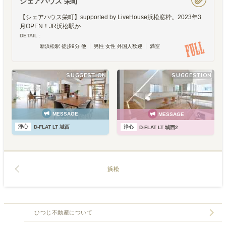
シェアハウス 栄町
【シェアハウス栄町】supported by LiveHouse浜松窓枠。2023年3
月OPEN！JR浜松駅か
DETAIL :
新浜松駅 徒歩9分 他
男性 女性 外国人歓迎
満室
SUGGESTION
SUGGESTION
MESSAGE
MESSAGE
浄心
浄心
D-FLAT LT 城西
D-FLAT LT 城西2
浜松
ひつじ不動産について