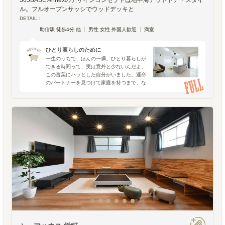
365BASE Annexのデザインコンセプトは地中海アウトドア・スタイ
ル。フルオープンサッシでウッドデッキと
DETAIL :
助信駅 徒歩4分 他
男性 女性 外国人歓迎
満室
ひとり暮らしのために
一生のうちで、ほんの一瞬。ひとり暮らしが
できる時間って、実は意外と少ないんだよ。
この言葉にハッとした自分がいました。運命
のパートナーを見つけて家庭を持つまで、な
んとなくシェアハウスでひとり暮らしをする
のだろうなと思いながら、今この時を過ごし
ています。ただ、家庭