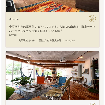
Allure
全室南向きの家事付シェアハウスです。Allureの由来は、海上テーマ
パークとしてカリブ海を航海している船『
DETAIL :
曳馬駅 徒歩4分
男性 女性 外国人歓迎
￥39,000