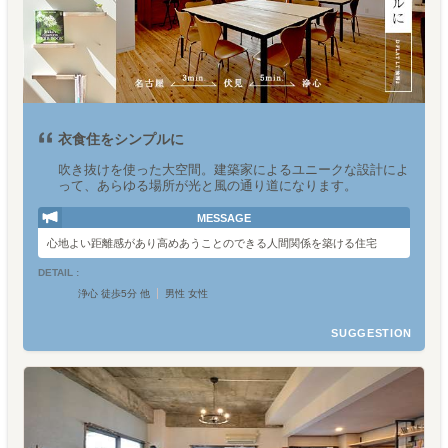
衣食住をシンプルに
吹き抜けを使った大空間。建築家によるユニークな設計によ
って、あらゆる場所が光と風の通り道になります。
MESSAGE
心地よい距離感があり高めあうことのできる人間関係を築ける住宅
DETAIL :
浄心 徒歩5分 他
男性 女性
SUGGESTION