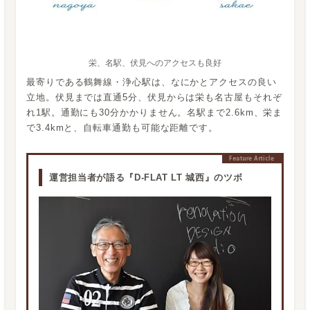
栄、名駅、伏見へのアクセスも良好
最寄りである鶴舞線・浄心駅は、なにかとアクセスの良い
立地。伏見までは直通5分、伏見からは栄も名古屋もそれぞ
れ1駅。通勤にも30分かかりません。名駅まで2.6km、栄ま
で3.4kmと、自転車通勤も可能な距離です。
運営担当者が語る『D-FLAT LT 城西』のツボ