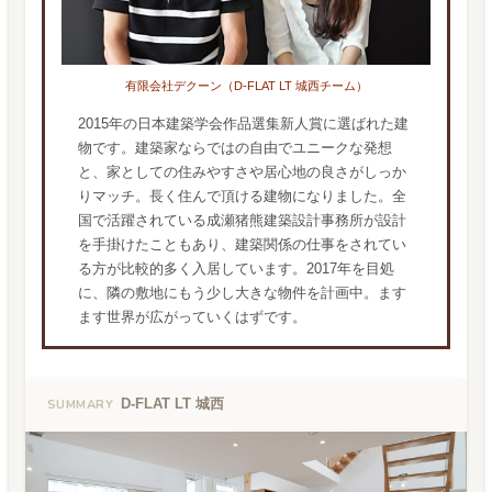
有限会社デクーン（D-FLAT LT 城西チーム）
2015年の日本建築学会作品選集新人賞に選ばれた建
物です。建築家ならではの自由でユニークな発想
と、家としての住みやすさや居心地の良さがしっか
りマッチ。長く住んで頂ける建物になりました。全
国で活躍されている成瀬猪熊建築設計事務所が設計
を手掛けたこともあり、建築関係の仕事をされてい
る方が比較的多く入居しています。2017年を目処
に、隣の敷地にもう少し大きな物件を計画中。ます
ます世界が広がっていくはずです。
D-FLAT LT 城西
SUMMARY