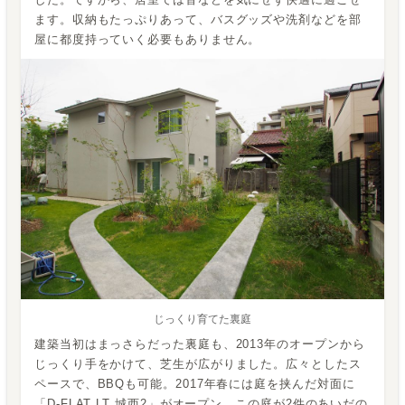
ます。収納もたっぷりあって、バスグッズや洗剤などを部
屋に都度持っていく必要もありません。
じっくり育てた裏庭
建築当初はまっさらだった裏庭も、2013年のオープンから
じっくり手をかけて、芝生が広がりました。広々としたス
ペースで、BBQも可能。2017年春には庭を挟んだ対面に
「D-FLAT LT 城西2」がオープン。この庭が2件のあいだの