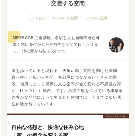
交差する空間
MENU
D-FLAT LT 城西
フカボリ記事
概要
画像一覧
MESSAGE
完全禁煙。名駅も栄も自転車通勤可
能！木目を生かした開放的な空間で日当たり良
空室状況
運営者
し。 浄心駅から徒歩6分です。
フカボリ記事
道を歩いていると現れる、四角い箱。玄関を開けた瞬間、
縦へ横へと広がる空間。各部屋につながるたくさんの階
段。場所によって視界に入る空間が全く変わる不思議な家
が「D-FLAT LT 城西」です。活躍の場を広げている建築家
の豊かな発想によって生まれた建物では、今までにない居
住体験が待っています。
自由な発想と、快適な住み心地
「家」の概念を変える家