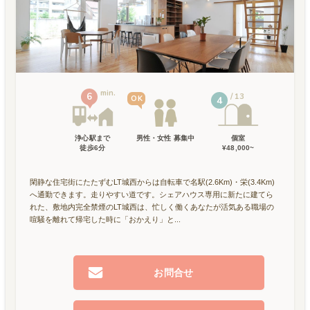
min.
6
13
OK
4
浄心駅
まで
男性・女性 募集中
個室
徒歩
6
分
¥48,000~
閑静な住宅街にたたずむLT城西からは自転車で名駅(2.6Km)・栄(3.4Km)
へ通勤できます。走りやすい道です。シェアハウス専用に新たに建てら
れた、敷地内完全禁煙のLT城西は、忙しく働くあなたが活気ある職場の
喧騒を離れて帰宅した時に「おかえり」と...
お問合せ