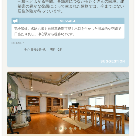
へ横へと広がる空間。各部屋につながるたくさんの階段。建
築家の豊かな発想によって生まれた建物では、今までにない
居住体験が待っています。
MESSAGE
完全禁煙。名駅も栄も自転車通勤可能！木目を生かした開放的な空間で
日当たり良し。浄心駅から徒歩6分です。
DETAIL :
浄心 徒歩6分 他
男性 女性
SUGGESTION