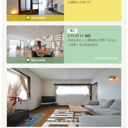
る素敵な立地です。
MESSAGE
浄心
D-FLAT LT 城西
木目を生かした開放的な空間！日当た
り抜群！浄心駅徒歩6分
SUGGESTION
MESSAGE