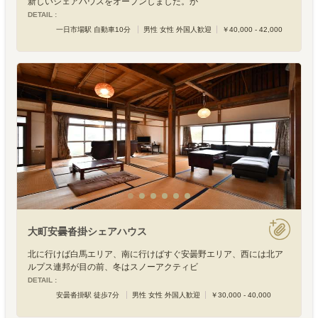
新しいシェアハウスをオープンしました。か
DETAIL :
一日市場駅 自動車10分
男性 女性 外国人歓迎
￥40,000 - 42,000
大町安曇沓掛シェアハウス
北に行けば白馬エリア、南に行けばすぐ安曇野エリア、西には北ア
ルプス連邦が目の前、冬はスノーアクティビ
DETAIL :
安曇沓掛駅 徒歩7分
男性 女性 外国人歓迎
￥30,000 - 40,000