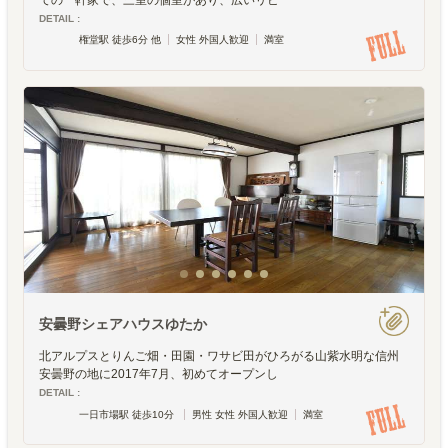
DETAIL :
権堂駅 徒歩6分 他
女性 外国人歓迎
満室
安曇野シェアハウスゆたか
北アルプスとりんご畑・田園・ワサビ田がひろがる山紫水明な信州
安曇野の地に2017年7月、初めてオープンし
DETAIL :
一日市場駅 徒歩10分
男性 女性 外国人歓迎
満室