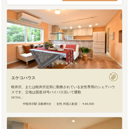
エケコハウス
軽井沢、または軽井沢近郊に勤務されている女性専用のシェアハウ
スです。立地は国道18号バイパス沿いで通勤
DETAIL :
中軽井沢駅 自動車5分
女性 外国人歓迎
￥46,000