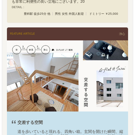
も非常に利便性の良い立地にございます。20
DETAIL :
豊科駅 徒歩25分 他
男性 女性 外国人歓迎
ドミトリー ￥25,000
FEATURE ARTICLE
浄心
交差する空間
道を歩いていると現れる、四角い箱。玄関を開けた瞬間、縦