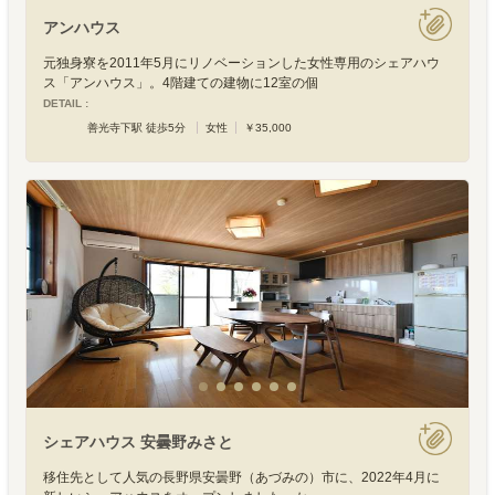
アンハウス
元独身寮を2011年5月にリノベーションした女性専用のシェアハウ
ス「アンハウス」。4階建ての建物に12室の個
DETAIL :
善光寺下駅 徒歩5分
女性
￥35,000
シェアハウス 安曇野みさと
移住先として人気の長野県安曇野（あづみの）市に、2022年4月に