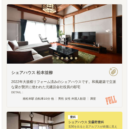
シェアハウス 松本並柳
2022年大規模リフォーム済みのシェアハウスです。和風建築で立派
な梁が贅沢に使われた元建設会社役員の邸宅
DETAIL :
南松本駅 自転車10分 他
男性 女性 外国人歓迎
満室
豊科
シェアハウス 安曇野豊科
玄関を出ると北アルプスが綺麗に見え