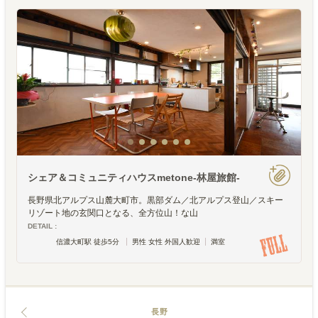
シェア＆コミュニティハウスmetone-林屋旅館-
長野県北アルプス山麓大町市。黒部ダム／北アルプス登山／スキー
リゾート地の玄関口となる、全方位山！な山
DETAIL :
信濃大町駅 徒歩5分
男性 女性 外国人歓迎
満室
長野