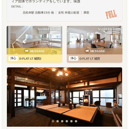
ィア団体でボランティアをしています。保護
DETAIL :
北松本駅 自動車15分 他
女性 外国人歓迎
満室
SUGGESTION
SUGGESTION
MESSAGE
MESSAGE
浄心
浄心
D-FLAT LT 城西
D-FLAT LT 城西2