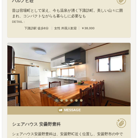
ハルノヒ荘
昔は宿場町として栄え、今も温泉が湧く下諏訪町。美しい山々に囲
まれ、コンパクトながらも暮らしに必要なも
DETAIL :
下諏訪駅 徒歩8分
女性 外国人歓迎
￥38,000
MESSAGE
シェアハウス 安曇野豊科
シェアハウス安曇野豊科は、安曇野IC近く位置し、安曇野市の中で