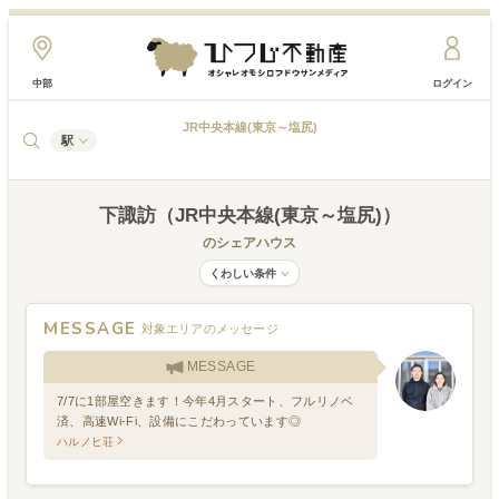
中部
ログイン
JR中央本線(東京～塩尻)
駅
下諏訪（JR中央本線(東京～塩尻)）
のシェアハウス
くわしい条件
MESSAGE
対象エリアのメッセージ
MESSAGE
7/7に1部屋空きます！今年4月スタート、フルリノベ
済、高速Wi-Fi、設備にこだわっています◎
ハルノヒ荘