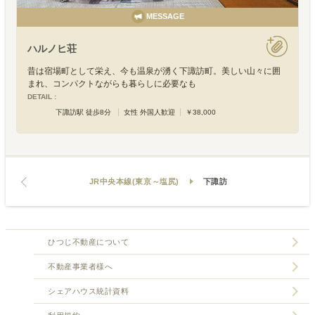
MESSAGE
ハルノヒ荘
昔は宿場町として栄え、今も温泉が湧く下諏訪町。美しい山々に囲
まれ、コンパクトながらも暮らしに必要なも
DETAIL :
下諏訪駅 徒歩8分
女性 外国人歓迎
￥38,000
JR中央本線(東京～塩尻)
下諏訪
ひつじ不動産について
不動産事業者様へ
シェアハウス統計資料