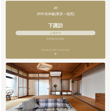
JR
JR中央本線(東京～塩尻)
下諏訪
シモスワ
SHIMOSUWA
SEARCH BY STATION