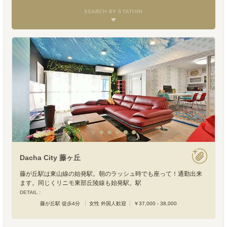
SEARCH BY STATION
Dacha City 藤ヶ丘
藤が丘駅は東山線の始発駅。朝のラッシュ時でも座って！通勤出来
ます。同じくリニモ東部丘陵線も始発駅。駅
DETAIL :
藤が丘駅 徒歩4分
女性 外国人歓迎
￥37,000 - 38,000