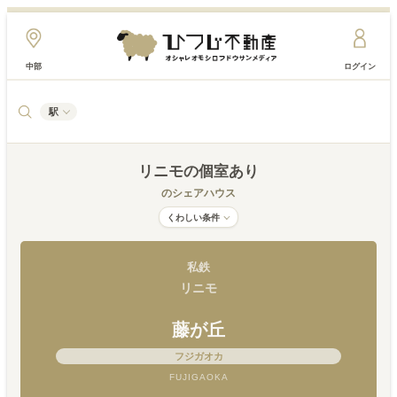
中部
ログイン
駅
リニモ
の個室あり
のシェアハウス
くわしい条件
私鉄
リニモ
藤が丘
フジガオカ
FUJIGAOKA