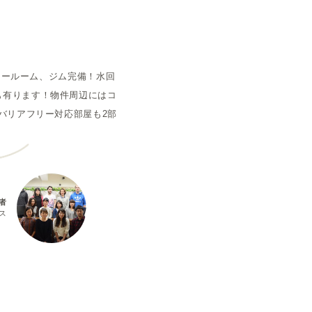
空室状況
タールーム、ジム完備！水回
も有ります！物件周辺にはコ
バリアフリー対応部屋も2部
者
ス