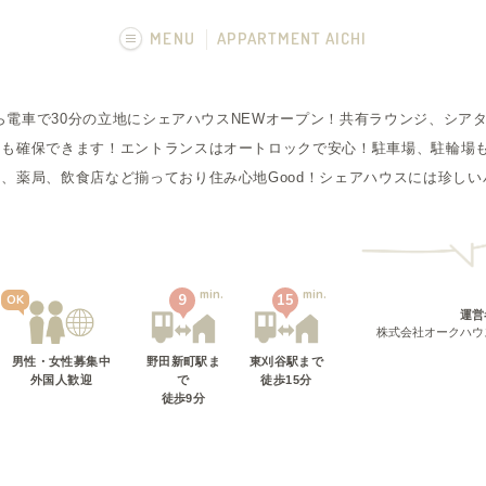
MENU
APPARTMENT AICHI
画像一覧
駅から電車で30分の立地にシェアハウスNEWオープン！共有ラウンジ、シア
フカボリ記事
トも確保できます！エントランスはオートロックで安心！駐車場、駐輪場
、薬局、飲食店など揃っており住み心地Good！シェアハウスには珍しい
min.
min.
9
15
OK
運営
株式会社オークハウ
男性・女性募集中
野田新町駅
ま
東刈谷駅
まで
外国人歓迎
で
徒歩
15
分
徒歩
9
分