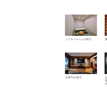
シアタールームの様子。
共用TVの様子。