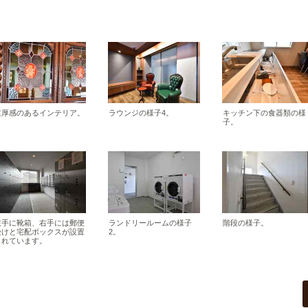
重厚感のあるインテリア。
ラウンジの様子4。
キッチン下の食器類の様
子。
左手に靴箱、右手には郵便
ランドリールームの様子
階段の様子。
受けと宅配ボックスが設置
2。
されています。