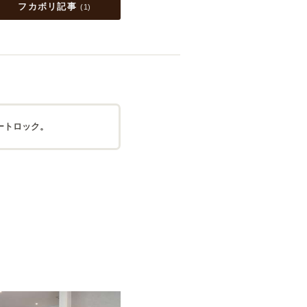
フカボリ記事
(
1
)
ートロック。