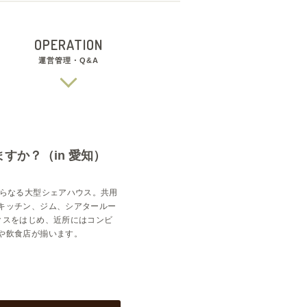
OPERATION
運営管理・Q&A
すか？（in 愛知）
からなる大型シェアハウス。共用
キッチン、ジム、シアタールー
クスをはじめ、近所にはコンビ
や飲食店が揃います。