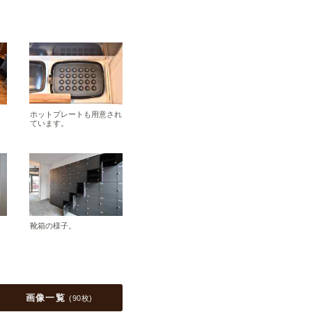
ホットプレートも用意され
ています。
靴箱の様子。
画像一覧
(
90枚
)