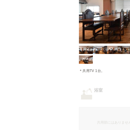
＊共用TV 1台。
浴室
共用部にはありませ