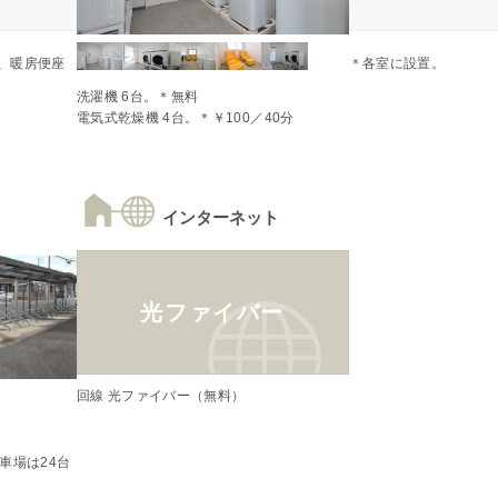
、暖房便座
＊各室に設置。
洗濯機 6台。＊無料

電気式乾燥機 4台。＊￥100／40分
インターネット
光ファイバー
回線 光ファイバー（無料）


車場は24台