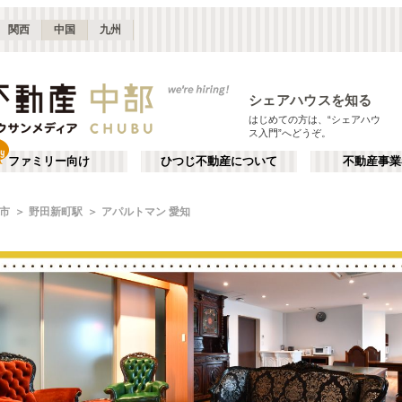
関西
中国
九州
シェアハウスを知る
はじめての方は、“シェアハウ
ス入門”へどうぞ。
ファミリー向け
ひつじ不動産について
不動産事業
市
野田新町駅
アパルトマン 愛知