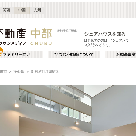
関西
中国
九州
シェアハウスを知る
はじめての方は、“シェアハウ
ス入門”へどうぞ。
ファミリー向け
ひつじ不動産について
不動産事業
屋市
浄心駅
D-FLAT LT 城西2