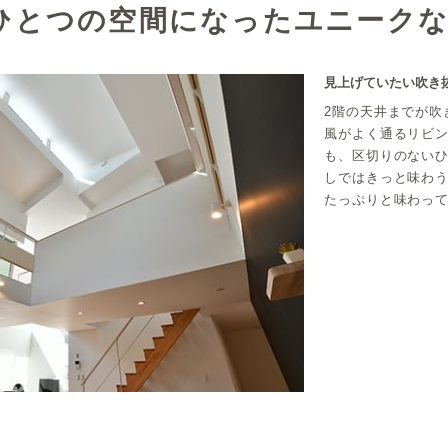
がひとつの空間になったユニーク
見上げていたい吹き
2階の天井までが吹
風がよく通るリビ
も、区切りのない
しではきっと味わ
たっぷりと味わっ