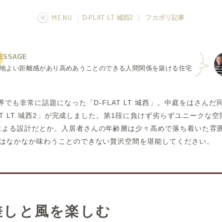
MENU
D-FLAT LT 城西2
フカボリ記事
画像一覧
ESSAGE
フカボリ記事
地よい距離感があり高めあうことのできる人間関係を築ける住宅
界でも非常に話題になった「D-FLAT LT 城西」。中庭をはさんだ同
LAT LT 城西2」が完成しました。第1段に負けず劣らずユニークな
よる設計だとか。入居者さんの年齢層は少々高めで落ち着いた雰囲気と
ではなかなか味わうことのできない贅沢空間を堪能してください。
差しと風を楽しむ