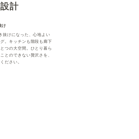
な設計
抜け
き抜けになった、心地よい
ング。キッチンも階段も廊下
ひとつの大空間。ひとり暮ら
うことのできない贅沢さを、
てください。