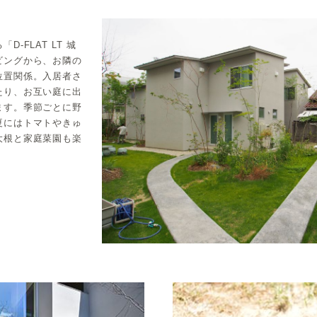
-FLAT LT 城
ビングから、お隣の
位置関係。入居者さ
たり、お互い庭に出
ます。季節ごとに野
夏にはトマトやきゅ
大根と家庭菜園も楽