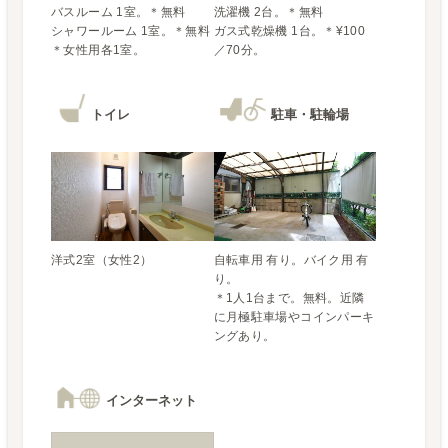
バスルーム 1室。＊無料

洗濯機 2台。＊無料

シャワールーム 1室。＊無料

ガス式乾燥機 1台。＊¥100
＊女性用各1室。
トイレ
駐車・駐輪場
自転車用 有り。バイク用 有
り。

＊1人1台まで。無料。近隣
に月極駐車場やコインパーキ
ングあり。
インターネット