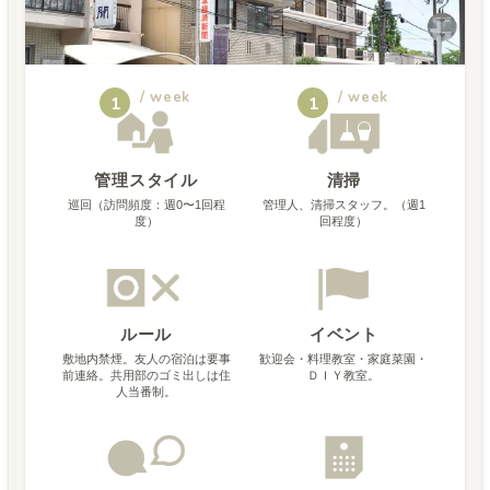
/ week
/ week
1
1
管理スタイル
清掃
巡回（訪問頻度：週0〜1回程
管理人、清掃スタッフ。（週1
度）
回程度）
ルール
イベント
敷地内禁煙。友人の宿泊は要事
歓迎会・料理教室・家庭菜園・
前連絡。共用部のゴミ出しは住
ＤＩＹ教室。
人当番制。