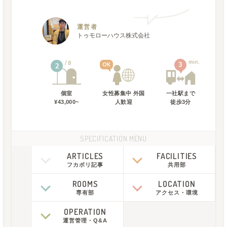
運営者
トゥモローハウス株式会社
min.
8
3
OK
2
個室
女性募集中 外国
一社駅
まで
¥43,000~
人歓迎
徒歩
3
分
SPECIFICATION MENU
ARTICLES
FACILITIES
フカボリ記事
共用部
ROOMS
LOCATION
専有部
アクセス
・
環境
OPERATION
運営管理
・
Q&A