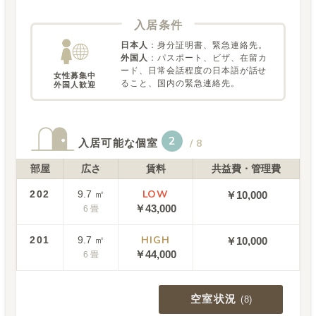
入居条件
日本人
：
身分証明書、緊急連絡先。
外国人
：
パスポート、ビザ、在留カ
ード、日常会話程度の日本語が話せ
女性募集中

ること、国内の緊急連絡先。
外国人歓迎
2
入居可能な個室
/
8
部屋
広さ
賃料
共益費・管理費
LOW
202
9.7
㎡
￥10,000
￥
43,000
6
畳
HIGH
201
9.7
㎡
￥10,000
￥
44,000
6
畳
空室状況
(
8
)