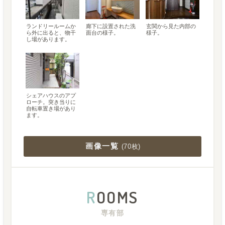
ランドリールームか
廊下に設置された洗
玄関から見た内部の
ら外に出ると、物干
面台の様子。
様子。
し場があります。
シェアハウスのアプ
ローチ。突き当りに
自転車置き場があり
ます。
画像一覧
(
70枚
)
R
OOMS
専有部