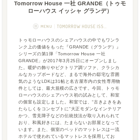
Tomorrow House 一社 GRANDE（トゥモ
ローハウス イッシャ グランデ）
MENU
TOMORROW HOUSE ISSHA GRANDE
トゥモローハウスのシェアハウスの中でもワンラ
概要
画像一覧
ンク上の価値をもった『GRANDE（グランデ）』
シリーズの第1弾「Tomorrow House 一社
空室状況
運営者
GRANDE」が2017年3月25日にオープンしまし
た。暖炉の飾りやビクトリア調ソファ、クラシカ
フカボリ記事
Q&A
ルなカップボードなど、まるで海外の邸宅な雰囲
気のようなLDKは31帖と名古屋市内の女性専用物
件としては、最大規模の広さです。今回、トゥモ
ローハウスのシェアハウス初の試みとして、和室
の個室も設定しました。和室では、“古きよきをあ
たらしくをコンセプトに”大正モダンなインテリア
かつ、雪見障子などの伝統技法が取り入れられて
おり、和風好きには、たまらないお部屋となって
います。また、個室のベッドのマットレスは一流
ホテルで使われているマットレスを採用してお