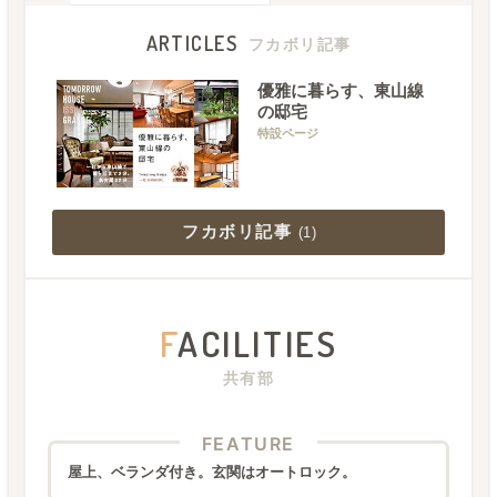
ARTICLES
フカボリ記事
優雅に暮らす、東山線
の邸宅
特設ページ
フカボリ記事
(
1
)
F
ACILITIES
共有部
FEATURE
屋上、ベランダ付き。玄関はオートロック。