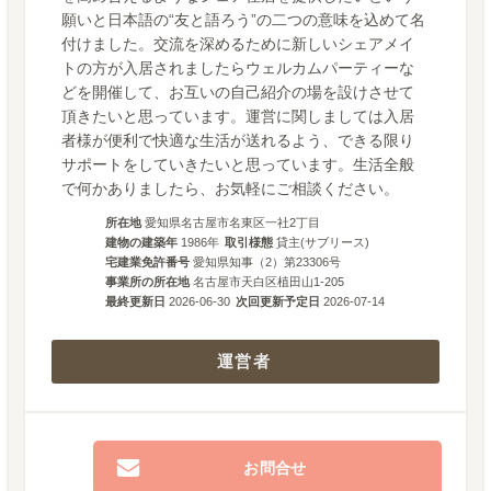
願いと日本語の“友と語ろう”の二つの意味を込めて名
付けました。交流を深めるために新しいシェアメイ
トの方が入居されましたらウェルカムパーティーな
どを開催して、お互いの自己紹介の場を設けさせて
頂きたいと思っています。運営に関しましては入居
者様が便利で快適な生活が送れるよう、できる限り
サポートをしていきたいと思っています。生活全般
で何かありましたら、お気軽にご相談ください。
所在地
愛知県名古屋市名東区一社2丁目
建物の建築年
1986
年
取引様態
貸主(サブリース)
宅建業免許番号
愛知県知事（2）第23306号
事業所の所在地
名古屋市天白区植田山1-205
最終更新日
2026-06-30
次回更新予定日
2026-07-14
運営者
お問合せ