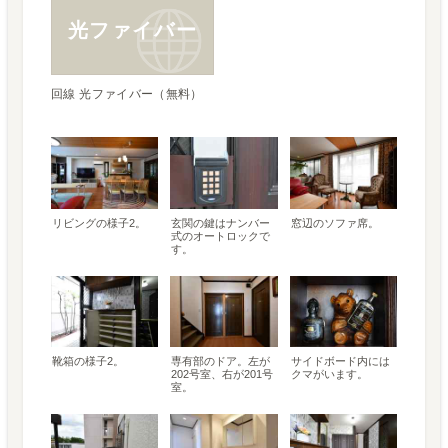
光ファイバー
回線 光ファイバー（無料）
リビングの様子2。
玄関の鍵はナンバー
窓辺のソファ席。
式のオートロックで
す。
靴箱の様子2。
専有部のドア。左が
サイドボード内には
202号室、右が201号
クマがいます。
室。