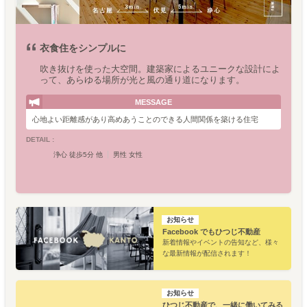
衣食住をシンプルに
吹き抜けを使った大空間。建築家によるユニークな設計によ
って、あらゆる場所が光と風の通り道になります。
MESSAGE
心地よい距離感があり高めあうことのできる人間関係を築ける住宅
DETAIL :
浄心 徒歩5分 他
男性 女性
お知らせ
Facebook でもひつじ不動産
新着情報やイベントの告知など、様々
な最新情報が配信されます！
お知らせ
ひつじ不動産で、一緒に働いてみる？