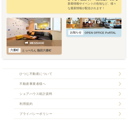
新着情報やイベントの告知など、様々
な最新情報が配信されます！
お知らせ
OPEN OFFICE PoRTAL
MESSAGE
六番町
とっぺろん 熱田六番町
ひつじ不動産について
不動産事業者様へ
シェアハウス統計資料
利用規約
プライバシーポリシー