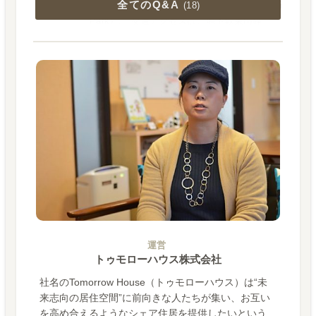
全てのQ&A
の世界を表現した公園のジブリパーク（Ghibli
(
18
)
Park）。 交通アクセスは、地下鉄東山線『一
社』駅よ『藤が丘』駅方面へ→藤が丘駅より
リニモに乗り換え→愛知高速交通 東部丘陵
線（リニモ）『愛・地球博記念公園』駅下車
すぐ
2023-08-22
運営
トゥモローハウス株式会社
社名のTomorrow House（トゥモローハウス）は“未
来志向の居住空間”に前向きな人たちが集い、お互い
を高め合えるようなシェア住居を提供したいという