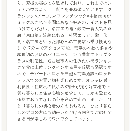
り、究極の寝心地を追求しており、これまでのシ
ェアハウスより、上質さを兼ね備えています。ク
ラシック×ノーブル×フレンチシック×本物志向が
ミックスされた空間にあなた好みのテイストを見
つけてください。名古屋の地下鉄で一番人気の路
線『東山線』沿線にある一社駅エリア。栄・伏
見・名古屋といった都心への主要駅へ乗り換えな
しで17分～でアクセス可能。電車の本数の多さや
駅周辺のお店のバリエーションも豊富でトップク
ラスの利便性。名古屋市内の住みたい街ランキン
グで常に上位ランクインする星ヶ丘駅も隣駅です
ので、デパートの星ヶ丘三越や商業施設の星ヶ丘
テラスでのお買い物も楽しめます。オシャレ感・
利便性・住環境の良さの3拍子が揃う好立地で上
質な暮らしと住み心地を追求して、しかも愛せる
価格でおもてなしの心を込めて企画しました。ひ
とり暮らしの初心者の方ももちろん、ひとり暮ら
しのプロの方にも納得いただける内容でご紹介で
きる日が楽しみでワクワクしています。