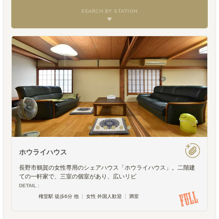
SEARCH BY STATION
ホウライハウス
長野市鶴賀の女性専用のシェアハウス「ホウライハウス」。二階建
ての一軒家で、三室の個室があり、広いリビ
DETAIL :
権堂駅 徒歩6分 他
女性 外国人歓迎
満室