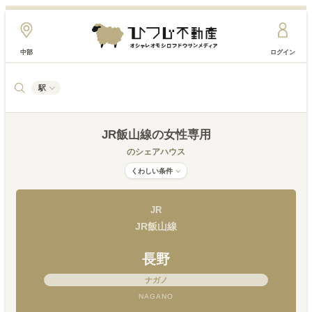
中部
ログイン
駅
JR飯山線
の女性専用
のシェアハウス
くわしい条件
JR
JR飯山線
長野
ナガノ
NAGANO