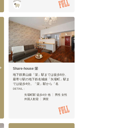
Share-house 栄
地下鉄東山線「栄」駅までは徒歩6分、
最寄り駅の地下鉄名城線「矢場町」駅ま
では徒歩4分。「栄」駅から「名
DETAIL :
矢場町駅 徒歩4分 他
男性 女性
外国人歓迎
満室