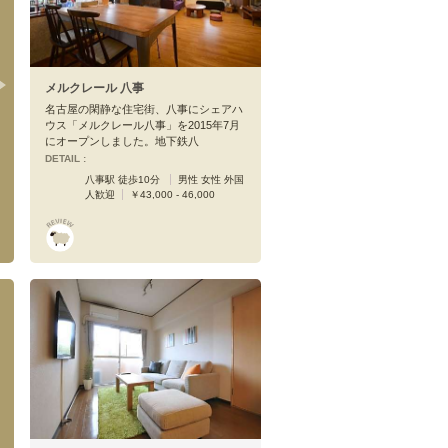
メルクレール 八事
名古屋の閑静な住宅街、八事にシェアハ
ウス「メルクレール八事」を2015年7月
にオープンしました。地下鉄八
DETAIL :
八事駅 徒歩10分
男性 女性 外国
人歓迎
￥43,000 - 46,000