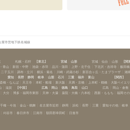
古屋市営地下鉄名城線
道
札幌・石狩
【
東北
】
宮城
山形
宮城
仙台
山形
【
関
・青山
新宿・中野
池袋・赤羽
品川・蒲田
上野・北千住
下北沢・吉祥寺
飯田橋
・二子玉川
調布・立川
横浜・菊名
川崎・武蔵小杉
新百合ヶ丘・たまプラーザ
湘
愛知
長野
静岡
岐阜
山梨
石川
三重
福井
富山
【
関西
】
斎橋・なんば
天王寺
本町・船場
新大阪
天満・京橋
上本町・鶴橋
大阪ベイエ
山
滋賀
【
中国
】
広島
岡山
徳島
鳥取
山口
広島
岡山・倉敷
大分
博多・福岡市東部
天神・大濠
薬院・大橋・六本松
西新・ももち
福岡その
千種・今池
金山・鶴舞
名古屋市近郊
静岡
浜松
長野
三重
愛知その他
岐阜
刈谷市
春日井市
江南市
額田郡幸田町
日進市