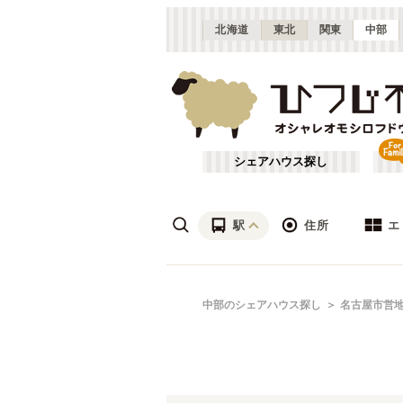
北海道
東北
関東
中部
シェアハウス探し
駅
住所
エ
愛知
名駅
あ行
中部のシェアハウス探し
名古屋市営
(
6
)
ざ行
名古屋市近郊
(
21
)
は行
三重
(
3
)
名古屋市営地下鉄東山線
愛知
(
20
)
や行
富山
(
1
)
名古屋市営地下鉄桜通線
春日井市
(
1
)
(
11
)