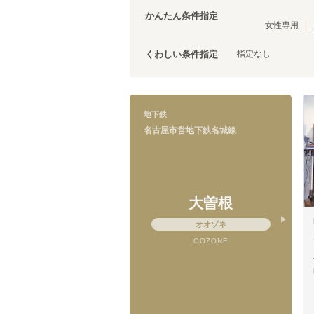
かんたん条件指定
女性専用
指定なし
くわしい条件指定
名古屋市営地下鉄名城線
栄
(
1
)
八事日赤
(
2
)
地下鉄
名古屋市営地下鉄名城線
大曽根
オオゾネ
OOZONE