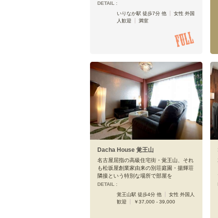
DETAIL :
いりなか駅 徒歩7分 他
女性 外国
人歓迎
満室
Dacha House 覚王山
名古屋屈指の高級住宅街・覚王山、それ
も松坂屋創業家由来の別荘庭園・揚輝荘
隣接という特別な場所で部屋を
DETAIL :
覚王山駅 徒歩4分 他
女性 外国人
歓迎
￥37,000 - 39,000