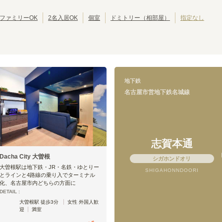
ファミリーOK
2名入居OK
個室
ドミトリー（相部屋）
指定なし
名古屋市営地下鉄名城線
大曽根
志賀本通
(
1
)
(
1
)
矢場町
金山
(
2
)
(
2
)
名古屋大学
本山
(
1
)
(
3
)
地下鉄
名古屋市営地下鉄名城線
志賀本通
Dacha City 大曽根
シガホンドオリ
大曽根駅は地下鉄・JR・名鉄・ゆとりー
SHIGAHONNDOORI
とラインと4路線の乗り入でターミナル
化、名古屋市内どちらの方面に
DETAIL :
大曽根駅 徒歩3分
女性 外国人歓
迎
満室