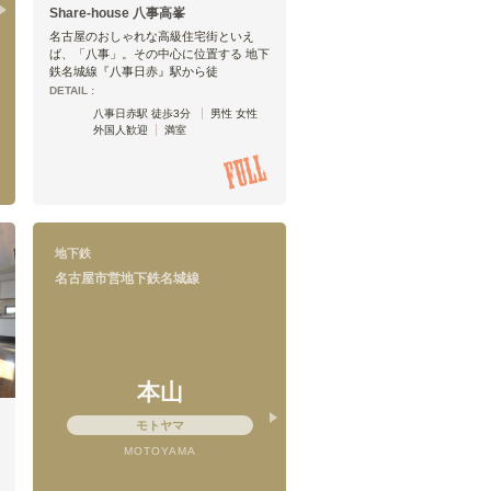
Share-house 八事高峯
名古屋のおしゃれな高級住宅街といえ
ば、「八事」。その中心に位置する 地下
鉄名城線『八事日赤』駅から徒
DETAIL :
八事日赤駅 徒歩3分
男性 女性
外国人歓迎
満室
地下鉄
名古屋市営地下鉄名城線
本山
モトヤマ
MOTOYAMA