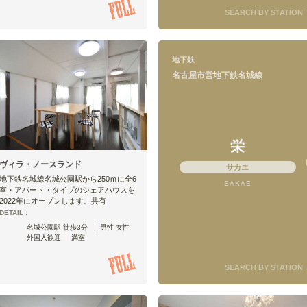
SEARCH BY STATION
地下鉄
名古屋市営地下鉄名城線
栄
ヴィラ・ノースランド
サカエ
地下鉄名城線名城公園駅から250ｍに全6
SAKAE
室・アパート・タイプのシェアハウスを
2022年にオープンします。共有
DETAIL :
名城公園駅 徒歩3分
男性 女性
外国人歓迎
満室
SEARCH BY STATION