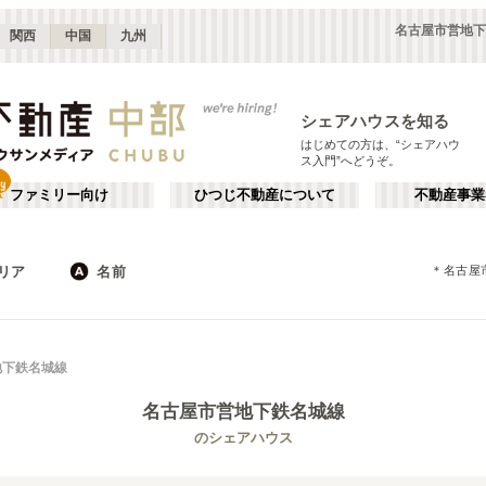
名古屋市営地下
関西
中国
九州
シェアハウスを知る
はじめての方は、“シェアハウ
ス入門”へどうぞ。
ファミリー向け
ひつじ不動産について
不動産事業
リア
名前
＊
名古屋
長野
静岡
JR
岐阜
地下鉄
山梨
石川
私鉄
三重
福井
栄・伏見
か行
千種・今池
が行
地下鉄名城線
(
8
)
(
9
)
た行
だ行
静岡
浜松
(
8
)
(
6
)
名古屋市営地下鉄名城線
ば行
ぱ行
愛知その他
岐阜
(
3
)
(
5
)
名古屋市営地下鉄名城線
名古屋市
名古屋市営地下鉄名港線
瀬戸市
(
44
)
(
17
)
(
3
)
(
9
)
のシェアハウス
ら行
わ行
福井
石川
(
1
)
(
3
)
名古屋市営地下鉄上飯田線
江南市
額田郡幸田町
(
1
)
(
1
)
(
1
)