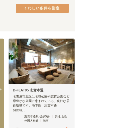
くわしい条件を指定
名城公園
(
1
)
八事
(
3
)
D-FLAT05 志賀本通
名古屋市北区は名城公園や志賀公園など
緑豊かな公園に恵まれている、良好な居
住環境です。地下鉄「志賀本通
DETAIL :
志賀本通駅 徒歩5分
男性 女性
外国人歓迎
満室