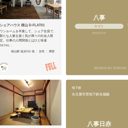
八事
シェアハウス 桜山 D-FLAT01
ヤゴト
ワンルームを卒業して、シェア住居で、
YAGOTO
新たな人脈を築く気が満々の社会人限
定。仕事の人間関係とはひと味違
DETAIL :
桜山駅 徒歩5分 他
女性
満室
SEARCH BY STATION
地下鉄
名古屋市営地下鉄名城線
八事日赤