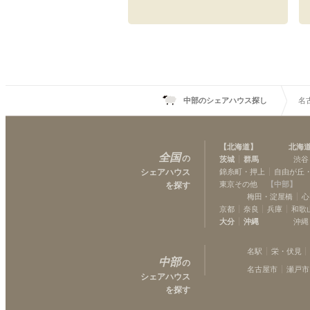
中部のシェアハウス探し
名
【
北海道
】
北海
全国
の
茨城
群馬
渋谷
シェアハウス
錦糸町・押上
自由が丘
東京その他
【
中部
】
を探す
梅田・淀屋橋
心
京都
奈良
兵庫
和歌
大分
沖縄
沖縄
名駅
栄・伏見
中部
の
名古屋市
瀬戸市
シェアハウス
を探す