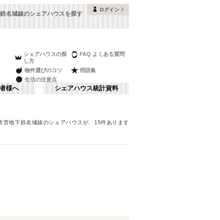
ログイン
鉄名城線のシェアハウスを探す
シェアハウスの探
FAQ よくある質問
し方
物件選びのコツ
用語集
生活の注意点
者様へ
シェアハウス統計資料
市営地下鉄名城線
のシェアハウスが、
15
件あります
富山
金山・鶴舞
さ行
(
9
)
な行
長野
(
16
)
ま行
山梨
(
4
)
名古屋市営地下鉄鶴舞線
刈谷市
(
1
)
(
18
)
日進市
(
1
)