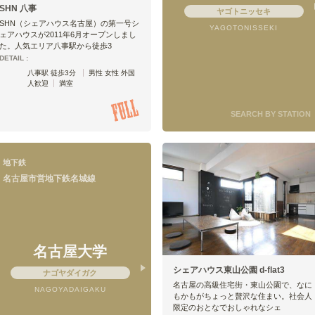
SHN 八事
ヤゴトニッセキ
SHN（シェアハウス名古屋）の第一号シ
YAGOTONISSEKI
ェアハウスが2011年6月オープンしまし
た。人気エリア八事駅から徒歩3
DETAIL :
八事駅 徒歩3分
男性 女性 外国
人歓迎
満室
SEARCH BY STATION
地下鉄
名古屋市営地下鉄名城線
名古屋大学
シェアハウス東山公園 d-flat3
ナゴヤダイガク
名古屋の高級住宅街・東山公園で、なに
NAGOYADAIGAKU
もかもがちょっと贅沢な住まい。社会人
限定のおとなでおしゃれなシェ