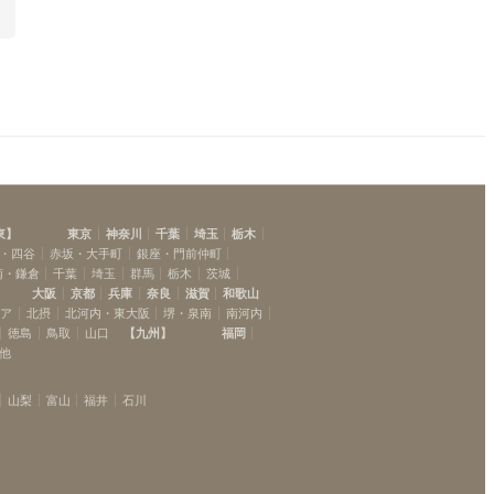
東
】
東京
神奈川
千葉
埼玉
栃木
・四谷
赤坂・大手町
銀座・門前仲町
南・鎌倉
千葉
埼玉
群馬
栃木
茨城
大阪
京都
兵庫
奈良
滋賀
和歌山
リア
北摂
北河内・東大阪
堺・泉南
南河内
徳島
鳥取
山口
【
九州
】
福岡
他
山梨
富山
福井
石川