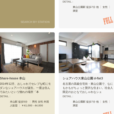
DETAIL :
東山公園駅 徒歩7分 他
女性
満室
SEARCH BY STATION
Share-house 本山
シェアハウス東山公園 d-flat3
2014年12月、おしゃれでセレブな町にモ
名古屋の高級住宅街・東山公園で、なに
ダンなシェアハウスが誕生。一度は住ん
もかもがちょっと贅沢な住まい。社会人
でみたいという憧れの場所「本
限定のおとなでおしゃれなシェ
DETAIL :
DETAIL :
本山駅 徒歩5分
男性 女性 外国
東山公園駅 徒歩7分 他
女性
人歓迎
￥41,000 - 44,000
満室