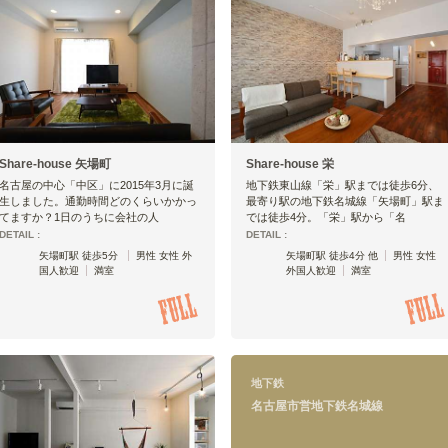
Share-house 矢場町
Share-house 栄
名古屋の中心「中区」に2015年3月に誕
地下鉄東山線「栄」駅までは徒歩6分、
生しました。通勤時間どのくらいかかっ
最寄り駅の地下鉄名城線「矢場町」駅ま
てますか？1日のうちに会社の人
では徒歩4分。「栄」駅から「名
DETAIL :
DETAIL :
矢場町駅 徒歩5分
男性 女性 外
矢場町駅 徒歩4分 他
男性 女性
国人歓迎
満室
外国人歓迎
満室
地下鉄
名古屋市営地下鉄名城線