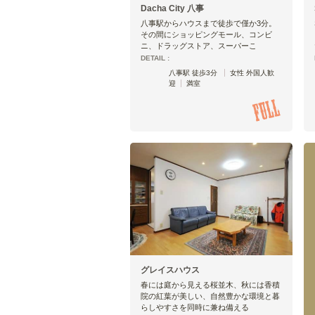
Dacha City 八事
八事駅からハウスまで徒歩で僅か3分。
その間にショッピングモール、コンビ
ニ、ドラッグストア、スーパーこ
DETAIL :
八事駅 徒歩3分
女性 外国人歓
迎
満室
グレイスハウス
春には庭から見える桜並木、秋には香積
院の紅葉が美しい、自然豊かな環境と暮
らしやすさを同時に兼ね備える