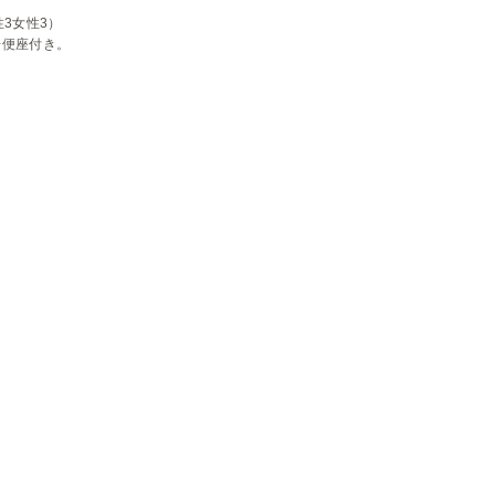
3女性3）

房便座付き。