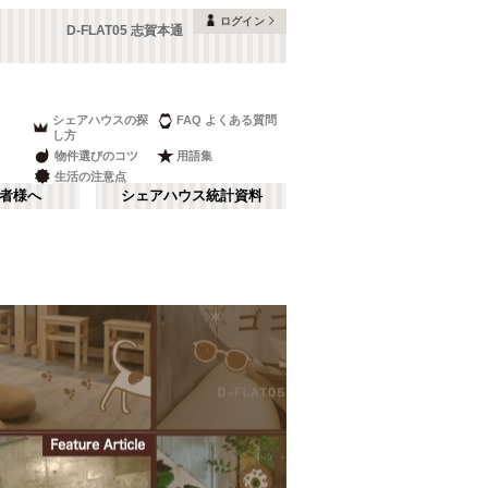
ログイン
D-FLAT05 志賀本通
シェアハウスの探
FAQ よくある質問
し方
物件選びのコツ
用語集
生活の注意点
者様へ
シェアハウス統計資料