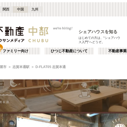
関西
中国
九州
シェアハウスを知る
はじめての方は、“シェアハウ
ス入門”へどうぞ。
ファミリー向け
ひつじ不動産について
不動産事業
屋市
志賀本通駅
D-FLAT05 志賀本通
にゆられて