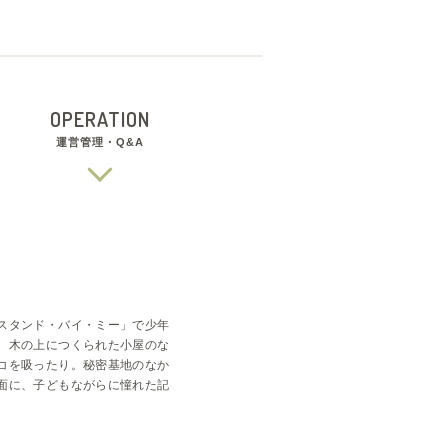
OPERATION
運営管理・Q&A
スタンド・バイ・ミー」で少年
。木の上につくられた小屋のな
コを吸ったり。秘密基地のなか
面に、子どもながらに憧れた記