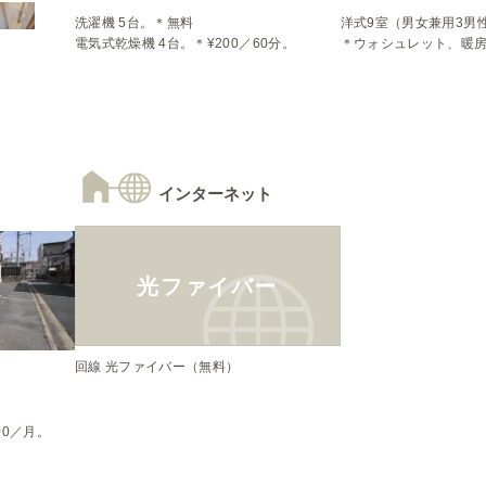
洗濯機 5台。＊無料

洋式9室（男女兼用3男性
電気式乾燥機 4台。＊¥200／60分。
＊ウォシュレット、暖
インターネット
光ファイバー
回線 光ファイバー（無料）


00／月。