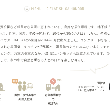
MENU
D FLAT SHIGA HONDORI
画像一覧
志賀公園など緑豊かな公園に恵まれている、良好な居住環境です。地下鉄「
フカボリ記事
セス。性別、国籍、年齢を問わず、20代から30代の方はもちろん、多様
ウス、D-FLATの5棟目が2014年5月に出来ました。コンクリート打
しゃれな雰囲気。キッチンが2部屋と、図書館のようにみんなで本をシェア
ビング。32室の個室のなか、6部屋はハンモックも設置されています。
らし方。家の中で自然と重なる人との日々を楽しむ暮らし。
L
min.
5
OK
運営者
有限会社デクーン（D-
FLAT 志賀本通チーム）
室
男性・女性募集中
志賀本通駅
ま
室
外国人歓迎
で
徒歩
5
分