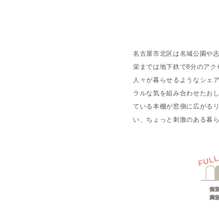
概要
名古屋市北区は名城公園や
運営者
栄までは地下鉄で8分のアク
人々が暮らせるようなシェアハ
ラルな気を組み合わせたお
ている本棚が窓側に広がるリ
い、ちょっと刺激のある暮
FUL
個
満