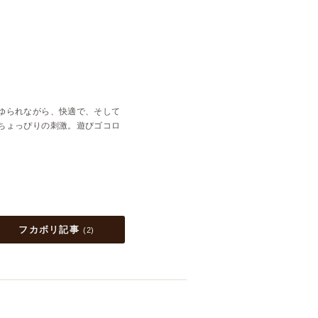
ゆられながら、快適で、そして
ちょっぴりの刺激。遊びゴコロ
フカボリ記事
(
2
)