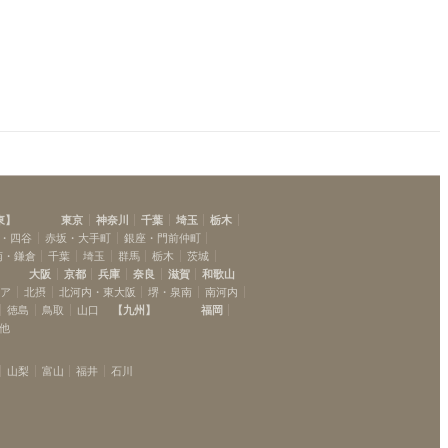
東
】
東京
神奈川
千葉
埼玉
栃木
・四谷
赤坂・大手町
銀座・門前仲町
南・鎌倉
千葉
埼玉
群馬
栃木
茨城
大阪
京都
兵庫
奈良
滋賀
和歌山
リア
北摂
北河内・東大阪
堺・泉南
南河内
徳島
鳥取
山口
【
九州
】
福岡
他
山梨
富山
福井
石川