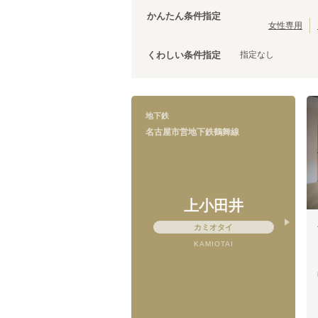
かんたん条件指定
女性専用
指定なし
くわしい条件指定
名古屋市営地下鉄鶴舞線
浅間町
(
3
)
川名
(
1
)
原
(
1
)
地下鉄
名古屋市営地下鉄鶴舞線
上小田井
カミオタイ
KAMIOTAI