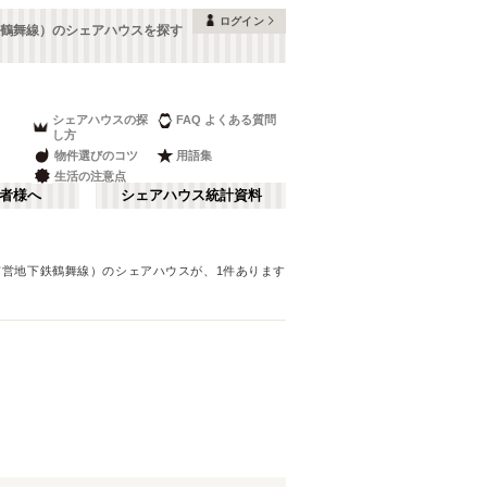
ログイン
鶴舞線）のシェアハウスを探す
シェアハウスの探
FAQ よくある質問
し方
物件選びのコツ
用語集
生活の注意点
者様へ
シェアハウス統計資料
市営地下鉄鶴舞線）
のシェアハウスが、
1
件あります
富山
金山・鶴舞
さ行
(
9
)
な行
長野
(
16
)
ま行
山梨
(
4
)
名古屋市営地下鉄鶴舞線
刈谷市
(
1
)
(
18
)
日進市
(
1
)