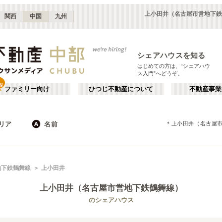
上小田井（名古屋市営地下鉄
関西
中国
九州
シェアハウスを知る
はじめての方は、“シェアハウ
ス入門”へどうぞ。
ファミリー向け
ひつじ不動産について
不動産事業
リア
名前
＊
上小田井（名古屋
長野
静岡
JR
岐阜
地下鉄
山梨
石川
私鉄
三重
福井
栄・伏見
か行
千種・今池
が行
地下鉄鶴舞線
上小田井
(
8
)
(
9
)
た行
だ行
静岡
浜松
(
8
)
(
6
)
上小田井（名古屋市営地下鉄鶴舞線）
ば行
ぱ行
愛知その他
岐阜
(
3
)
(
5
)
名古屋市営地下鉄名城線
名古屋市
名古屋市営地下鉄名港線
瀬戸市
(
44
)
(
17
)
(
3
)
(
9
)
のシェアハウス
ら行
わ行
福井
石川
(
1
)
(
3
)
名古屋市営地下鉄上飯田線
江南市
額田郡幸田町
(
1
)
(
1
)
(
1
)