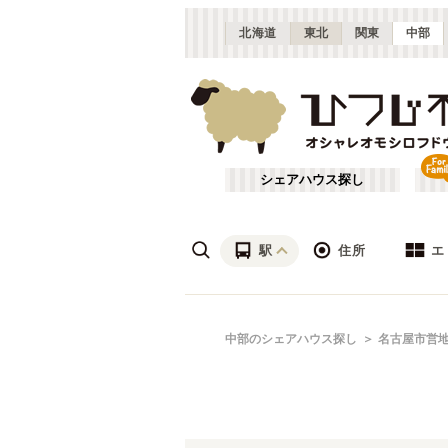
北海道
東北
関東
中部
シェアハウス探し
駅
住所
エ
愛知
名駅
あ行
中部のシェアハウス探し
名古屋市営
(
6
)
ざ行
名古屋市近郊
(
21
)
は行
三重
(
3
)
名古屋市営地下鉄東山線
愛知
(
20
)
や行
富山
(
1
)
名古屋市営地下鉄桜通線
春日井市
(
1
)
(
11
)