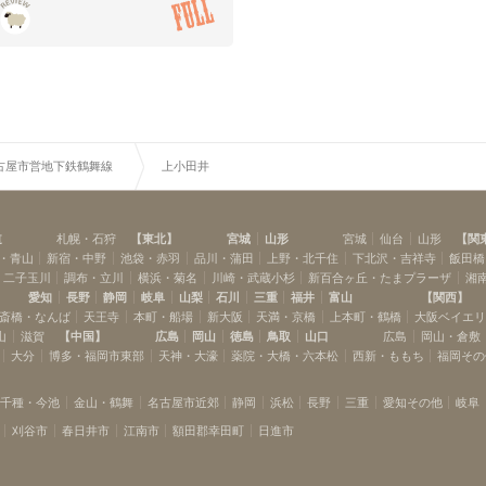
古屋市営地下鉄鶴舞線
上小田井
道
札幌・石狩
【
東北
】
宮城
山形
宮城
仙台
山形
【
関
・青山
新宿・中野
池袋・赤羽
品川・蒲田
上野・北千住
下北沢・吉祥寺
飯田橋
・二子玉川
調布・立川
横浜・菊名
川崎・武蔵小杉
新百合ヶ丘・たまプラーザ
湘
愛知
長野
静岡
岐阜
山梨
石川
三重
福井
富山
【
関西
】
斎橋・なんば
天王寺
本町・船場
新大阪
天満・京橋
上本町・鶴橋
大阪ベイエ
山
滋賀
【
中国
】
広島
岡山
徳島
鳥取
山口
広島
岡山・倉敷
大分
博多・福岡市東部
天神・大濠
薬院・大橋・六本松
西新・ももち
福岡その
千種・今池
金山・鶴舞
名古屋市近郊
静岡
浜松
長野
三重
愛知その他
岐阜
刈谷市
春日井市
江南市
額田郡幸田町
日進市