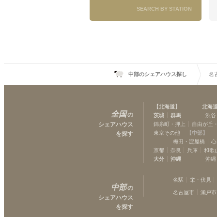
SEARCH BY STATION
中部のシェアハウス探し
名
【
北海道
】
北海
全国
の
茨城
群馬
渋谷
シェアハウス
錦糸町・押上
自由が丘
東京その他
【
中部
】
を探す
梅田・淀屋橋
心
京都
奈良
兵庫
和歌
大分
沖縄
沖縄
名駅
栄・伏見
中部
の
名古屋市
瀬戸市
シェアハウス
を探す