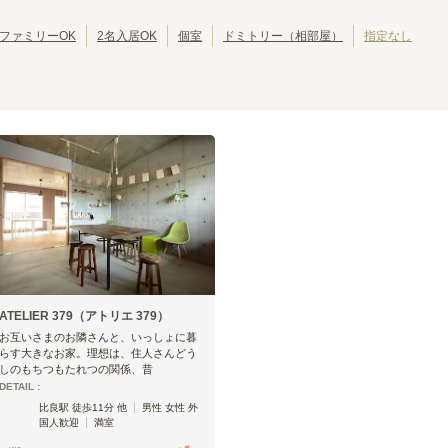
ファミリーOK
2名入居OK
個室
ドミトリー（相部屋）
指定なし
名古屋市営地下鉄鶴舞線
上小田井
庄内緑地公園
(
1
)
(
1
)
丸の内
大須観音
(
1
)
(
1
)
いりなか
八事
(
1
)
(
3
)
平針
(
1
)
ATELIER 379（アトリエ 379）
お互いさまのお隣さんと、いっしょに暮
らす大きなお家。理想は、住人さんどう
しのもちつもたれつの関係、昔
DETAIL :
比良駅 徒歩11分 他
男性 女性 外
国人歓迎
満室