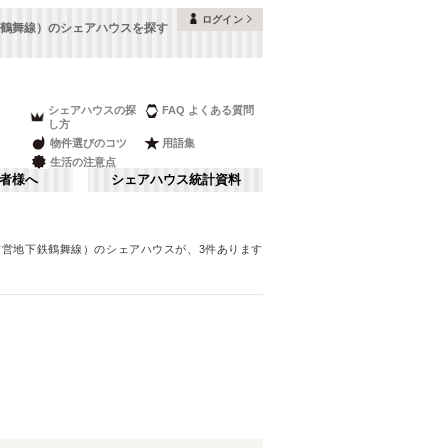
ログイン
鶴舞線）のシェアハウスを探す
シェアハウスの探
FAQ よくある質問
し方
物件選びのコツ
用語集
生活の注意点
者様へ
シェアハウス統計資料
市営地下鉄鶴舞線）
のシェアハウスが、
3
件あります
富山
金山・鶴舞
さ行
(
9
)
な行
長野
(
16
)
ま行
山梨
(
4
)
名古屋市営地下鉄鶴舞線
刈谷市
(
1
)
(
18
)
日進市
(
1
)