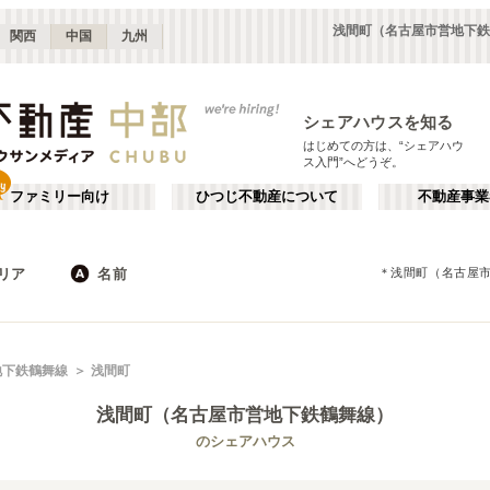
浅間町（名古屋市営地下鉄
関西
中国
九州
シェアハウスを知る
はじめての方は、“シェアハウ
ス入門”へどうぞ。
ファミリー向け
ひつじ不動産について
不動産事業
リア
名前
＊
浅間町（名古屋
長野
静岡
JR
岐阜
地下鉄
山梨
石川
私鉄
三重
福井
栄・伏見
か行
千種・今池
が行
地下鉄鶴舞線
浅間町
(
8
)
(
9
)
た行
だ行
静岡
浜松
(
8
)
(
6
)
浅間町（名古屋市営地下鉄鶴舞線）
ば行
ぱ行
愛知その他
岐阜
(
3
)
(
5
)
名古屋市営地下鉄名城線
名古屋市
名古屋市営地下鉄名港線
瀬戸市
(
44
)
(
17
)
(
3
)
(
9
)
のシェアハウス
ら行
わ行
福井
石川
(
1
)
(
3
)
名古屋市営地下鉄上飯田線
江南市
額田郡幸田町
(
1
)
(
1
)
(
1
)