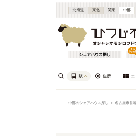
北海道
東北
関東
中部
シェアハウス探し
駅
住所
エ
愛知
名駅
あ行
中部のシェアハウス探し
名古屋市営
(
6
)
ざ行
名古屋市近郊
(
21
)
は行
三重
(
3
)
名古屋市営地下鉄東山線
愛知
(
20
)
や行
富山
(
1
)
名古屋市営地下鉄桜通線
春日井市
(
1
)
(
11
)