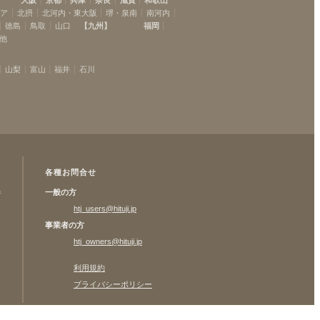
リア
北摂
北河内・東大阪
堺・泉南
南河内
徳島
鳥取
山口
【
九州
】
福岡
他
山梨
富山
福井
石川
各種お問合せ
一般の方
許
htj_users@hituji.jp
事業者の方
htj_owners@hituji.jp
利用規約
プライバシーポリシー