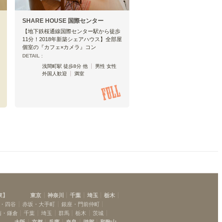
SHARE HOUSE 国際センター
【地下鉄桜通線国際センター駅から徒歩
11分！2018年新築シェアハウス】全部屋
個室の『カフェ×カメラ』コン
DETAIL :
浅間町駅 徒歩8分 他
男性 女性
外国人歓迎
満室
東
】
東京
神奈川
千葉
埼玉
栃木
・四谷
赤坂・大手町
銀座・門前仲町
南・鎌倉
千葉
埼玉
群馬
栃木
茨城
大阪
京都
兵庫
奈良
滋賀
和歌山