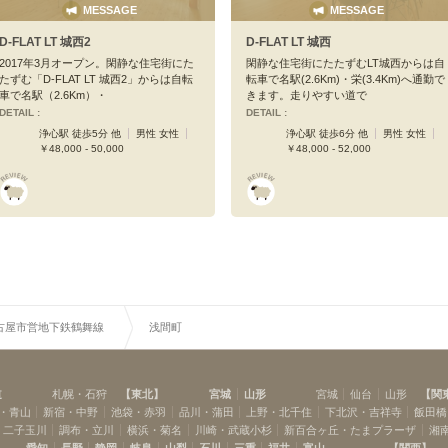
MESSAGE
MESSAGE
D-FLAT LT 城西2
D-FLAT LT 城西
2017年3月オープン。閑静な住宅街にた
閑静な住宅街にたたずむLT城西からは自
たずむ「D-FLAT LT 城西2」からは自転
転車で名駅(2.6Km)・栄(3.4Km)へ通勤で
車で名駅（2.6Km）・
きます。走りやすい道で
DETAIL :
DETAIL :
浄心駅 徒歩5分 他
男性 女性
浄心駅 徒歩6分 他
男性 女性
￥48,000 - 50,000
￥48,000 - 52,000
古屋市営地下鉄鶴舞線
浅間町
道
札幌・石狩
【
東北
】
宮城
山形
宮城
仙台
山形
【
関
・青山
新宿・中野
池袋・赤羽
品川・蒲田
上野・北千住
下北沢・吉祥寺
飯田橋
・二子玉川
調布・立川
横浜・菊名
川崎・武蔵小杉
新百合ヶ丘・たまプラーザ
湘
愛知
長野
静岡
岐阜
山梨
石川
三重
福井
富山
【
関西
】