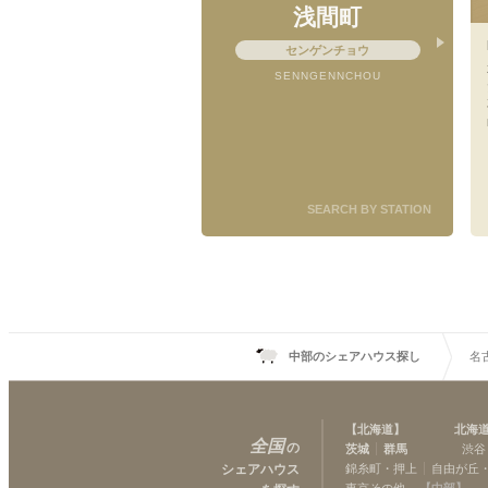
浅間町
センゲンチョウ
SENNGENNCHOU
SEARCH BY STATION
中部のシェアハウス探し
名
【
北海道
】
北海
全国
の
茨城
群馬
渋谷
シェアハウス
錦糸町・押上
自由が丘
東京その他
【
中部
】