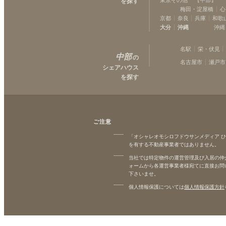
を探す
梅田・淀屋橋
心
京都
奈良
兵庫
和歌
大分
沖縄
沖縄
名駅
栄・伏見
中部
の
名古屋市
瀬戸市
シェアハウス
を探す
ご注意
「オシャレオモシロフドウサンメディア 
を有する不動産事業者ではありません。
当社では特定物件の運営管理及び入居の仲
ォームから各運営事業者様宛てに直接お問
下さいませ。
個人情報保護については
個人情報保護方針