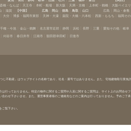
斎橋・なんば
天王寺
本町・船場
新大阪
天満・京橋
上本町・鶴橋
大阪ベイエ
山
滋賀
【
中国
】
広島
岡山
徳島
鳥取
山口
広島
岡山・倉敷
大分
博多・福岡市東部
天神・大濠
薬院・大橋・六本松
西新・ももち
福岡その
千種・今池
金山・鶴舞
名古屋市近郊
静岡
浜松
長野
三重
愛知その他
岐阜
刈谷市
春日井市
江南市
額田郡幸田町
日進市
ひつじ不動産」はウェブサイトの名称であり、社名・屋号ではありません。また、宅地建物取引業免
介は行っておりません。特定の物件に関するご質問や入居に関するご質問は、サイト上のお問合せフ
い合わせ下さいませ。また、運営事業者様のご連絡先などのご案内は行っておりません。予めご了承
をご覧下さい。