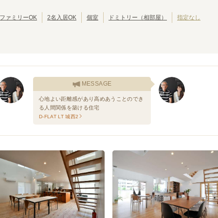
ファミリーOK
2名入居OK
個室
ドミトリー（相部屋）
指定なし
名古屋市営地下鉄鶴舞線
上小田井
庄内緑地公園
(
1
)
(
1
)
丸の内
大須観音
(
1
)
(
1
)
いりなか
八事
(
1
)
(
3
)
平針
(
1
)
MESSAGE
心地よい距離感があり高めあうことのでき
る人間関係を築ける住宅
D-FLAT LT 城西2