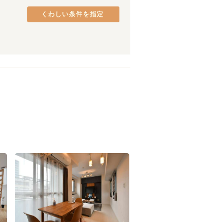
くわしい条件を指定
浄心
(
2
)
鶴舞
(
1
)
塩釜口
(
1
)