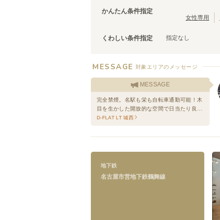
かんたん条件指定
女性専用
指定なし
くわしい条件指定
名古屋市営地下鉄鶴舞線
浅間町
(
3
)
MESSAGE
川名
対象エリアのメッセージ
(
1
)
原
(
1
)
MESSAGE
完全禁煙。名駅も栄も自転車通勤可能！木
目を生かした開放的な空間で日当たり良
し。 浄心駅から徒歩6分です。
D-FLAT LT 城西
地下鉄
名古屋市営地下鉄鶴舞線