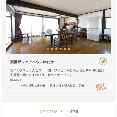
安曇野シェアハウスゆたか
北アルプスとりんご畑・田園・ワサビ田がひろがる山紫水明な信州
安曇野の地に2017年7月、初めてオープンし
DETAIL :
一日市場駅 徒歩10分
男性 女性 外国人歓迎
満室
北アルプス線
一日市場