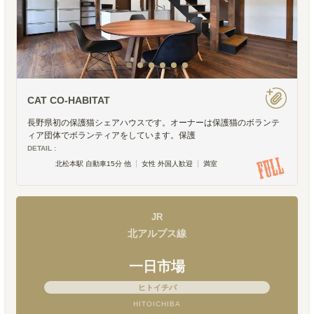
CAT CO-HABITAT
長野県初の保護猫シェアハウスです。オーナーは保護猫のボランテ
ィア団体でボランティアをしています。保護
DETAIL :
北松本駅 自動車15分 他
女性 外国人歓迎
満室
JR
北アルプス線
一日市場
ヒトイチバ
HITOICHIBA