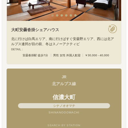
大町安曇沓掛シェアハウス
北に行けば白馬エリア、南に行けばすぐ安曇野エリア、西には北ア
ルプス連邦が目の前、冬はスノーアクティビ
DETAIL :
安曇沓掛駅 徒歩7分
男性 女性 外国人歓迎
￥30,000 - 40,000
JR
北アルプス線
信濃大町
シナノオオマチ
SHINANOOOMACHI
SEARCH BY STATION