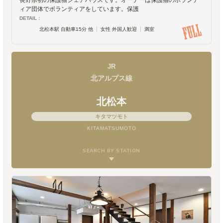
長野県初の保護猫シェアハウスです。オーナーは保護猫のボランテ
ィア団体でボランティアをしています。保護
DETAIL :
北松本駅 自動車15分 他
女性 外国人歓迎
満室
JR
北アルプス線
北松本
キタマツモト
KITAMATSUMOTO
SEARCH BY STATION