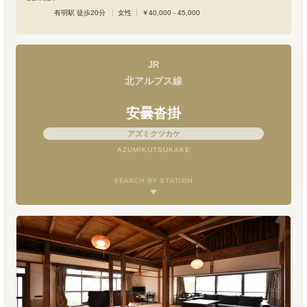
有明駅 徒歩20分
女性
￥40,000 - 45,000
JR
北アルプス線
安曇沓掛
アズミクツカケ
AZUMIKUTSUKAKE
SEARCH BY STATION