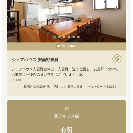
MESSAGE
シェアハウス 安曇野豊科
シェアハウス安曇野豊科は、安曇野IC近く位置し、安曇野市の中で
も非常に利便性の良い立地にございます。20
DETAIL :
豊科駅 徒歩25分 他
男性 女性 外国人歓迎
ドミトリー ￥25,000
JR
北アルプス線
有明