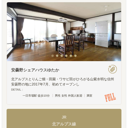
安曇野シェアハウスゆたか
北アルプスとりんご畑・田園・ワサビ田がひろがる山紫水明な信州
安曇野の地に2017年7月、初めてオープンし
DETAIL :
一日市場駅 徒歩10分
男性 女性 外国人歓迎
満室
JR
北アルプス線