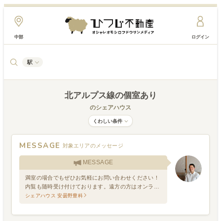
中部
ログイン
駅
北アルプス線
の個室あり
のシェアハウス
くわしい条件
MESSAGE
対象エリアのメッセージ
MESSAGE
満室の場合でもぜひお気軽にお問い合わせください！
内覧も随時受け付けております。遠方の方はオンライ
ン内覧も可能です。
シェアハウス 安曇野豊科