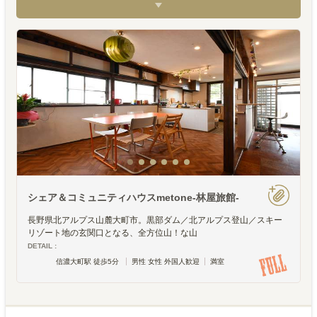
シェア＆コミュニティハウスmetone-林屋旅館-
長野県北アルプス山麓大町市。黒部ダム／北アルプス登山／スキー
リゾート地の玄関口となる、全方位山！な山
DETAIL :
信濃大町駅 徒歩5分
男性 女性 外国人歓迎
満室