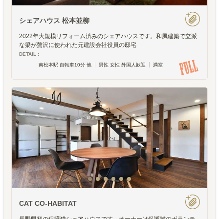
シェアハウス 松本並柳
2022年大規模リフォーム済みのシェアハウスです。和風建築で立派
な梁が贅沢に使われた元建設会社役員の邸宅
DETAIL :
南松本駅 自転車10分 他
男性 女性 外国人歓迎
満室
CAT CO-HABITAT