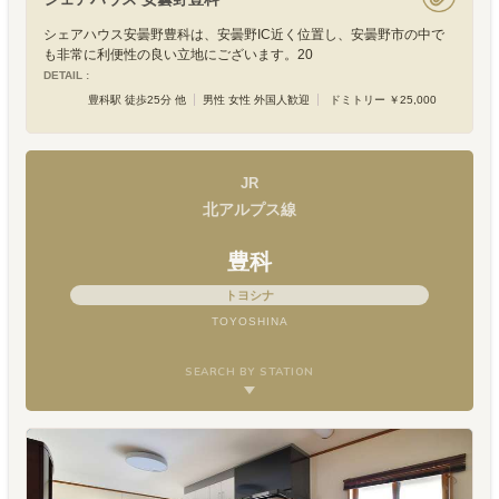
シェアハウス安曇野豊科は、安曇野IC近く位置し、安曇野市の中で
も非常に利便性の良い立地にございます。20
DETAIL :
豊科駅 徒歩25分 他
男性 女性 外国人歓迎
ドミトリー ￥25,000
JR
北アルプス線
豊科
トヨシナ
TOYOSHINA
SEARCH BY STATION